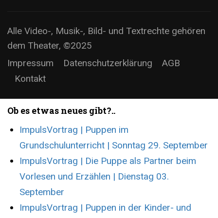
Alle Video-, Musik-, Bild- und Textrechte gehören
dem Theater, ©2025
Impressum
Datenschutzerklärung
AGB
Kontakt
Ob es etwas neues gibt?..
ImpulsVortrag | Puppen im
Grundschulunterricht | Sonntag 29. September
ImpulsVortrag | Die Puppe als Partner beim
Vorlesen und Erzählen | Dienstag 03.
September
ImpulsVortrag | Puppen in der Kinder- und