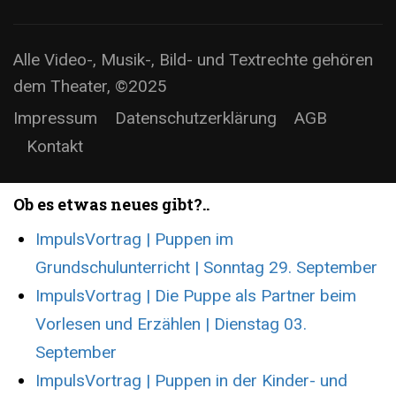
Alle Video-, Musik-, Bild- und Textrechte gehören
dem Theater, ©2025
Impressum
Datenschutzerklärung
AGB
Kontakt
Ob es etwas neues gibt?..
ImpulsVortrag | Puppen im
Grundschulunterricht | Sonntag 29. September
ImpulsVortrag | Die Puppe als Partner beim
Vorlesen und Erzählen | Dienstag 03.
September
ImpulsVortrag | Puppen in der Kinder- und