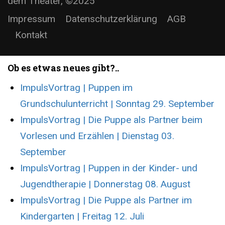
dem Theater, ©2025
Impressum
Datenschutzerklärung
AGB
Kontakt
Ob es etwas neues gibt?..
ImpulsVortrag | Puppen im
Grundschulunterricht | Sonntag 29. September
ImpulsVortrag | Die Puppe als Partner beim
Vorlesen und Erzählen | Dienstag 03.
September
ImpulsVortrag | Puppen in der Kinder- und
Jugendtherapie | Donnerstag 08. August
ImpulsVortrag | Die Puppe als Partner im
Kindergarten | Freitag 12. Juli