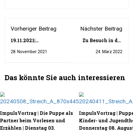
Vorheriger Beitrag
Nächster Beitrag
19.11.2021|
Zu Besuch in der
livestream | Ein
Puppenbauwerkstatt.
28. November 2021
24. März 2022
Haus für den Kater
Ein witziger
Einblick in
Produktionsstätte
Das könnte Sie auch interessieren
und Puppenmuseum
ImpulsVortrag | Die Puppe als
ImpulsVortrag | Puppe
Partner beim Vorlesen und
Kinder- und Jugendthe
Erzählen | Dienstag 03.
Donnerstag 08. Augus