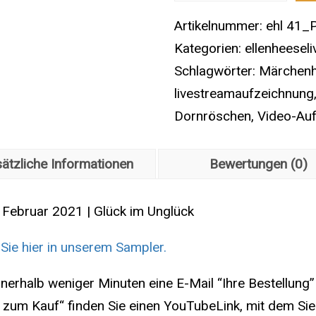
|
Artikelnummer:
ehl 41_
P5
Kategorien:
ellenheeseli
|
Schlagwörter:
Märchenh
Aufzeichnung
livestreamaufzeichnung
von
Dornröschen
,
Video-Auf
Livestream
26.
ätzliche Informationen
Bewertungen (0)
Februar
2021
 Februar 2021 | Glück im Unglück
|
Glück
Sie hier in unserem Sampler.
im
rhalb weniger Minuten eine E-Mail “Ihre Bestellung” 
Unglück
s zum Kauf“ finden Sie einen YouTubeLink, mit dem Si
|