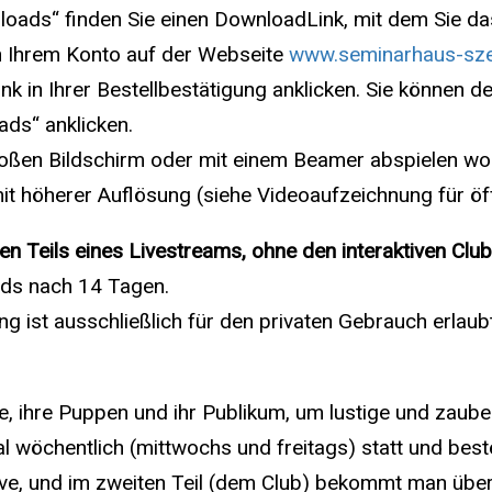
nloads“ finden Sie einen DownloadLink, mit dem Sie d
Download
n Ihrem Konto auf der Webseite
www.seminarhaus-sze
|
k in Ihrer Bestellbestätigung anklicken. Sie können de
Sofort
ds“ anklicken.
anschauen
ßen Bildschirm oder mit einem Beamer abspielen woll
Menge
t höherer Auflösung (siehe Videoaufzeichnung für öff
n Teils eines Livestreams, ohne den interaktiven Clubt
ads nach 14 Tagen.
 ist ausschließlich für den privaten Gebrauch erlaubt
e, ihre Puppen und ihr Publikum, um lustige und zaube
l wöchentlich (mittwochs und freitags) statt und beste
Live, und im zweiten Teil (dem Club) bekommt man übe