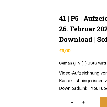
41 | P5 | Aufz
26. Februar 20
Download | So
€
3,00
Gemäß §19 (1) UStG wird 
Video-Aufzeichnung von 
Kasper ist hingerissen 
DownloadLink | YouTub
-
+
41