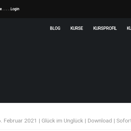
de
. . . . .
Login
BLOG
KURSE
KURSPROFIL
K
6. Februar 2021 | Glück im Unglück | Download | Sofo