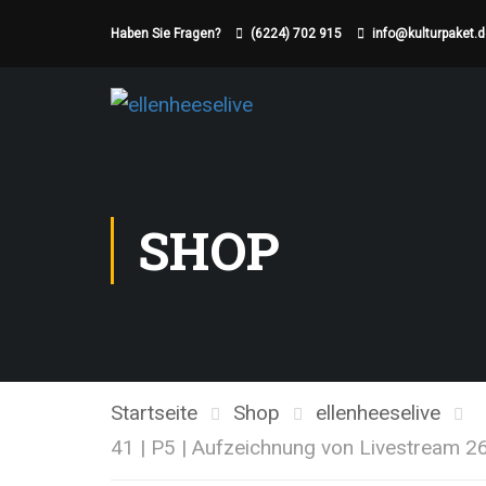
Haben Sie Fragen?
(6224) 702 915
info@kulturpaket.
SHOP
Startseite
Shop
ellenheeselive
41 | P5 | Aufzeichnung von Livestream 2