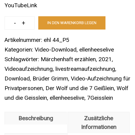
YouTubeLink
-
+
IN DEN WARENKORB LEGEN
44
|P5|
Artikelnummer:
ehl 44_P5
Aufzeichnung
Kategorien:
Video-Download
,
ellenheeselive
von
Schlagwörter:
Märchenhaft erzählen
,
2021
,
Livestream
Videoaufzeichnung
,
livestreamaufzeichnung
,
17.
Download
,
Brüder Grimm
,
Video-Aufzeichnung für
März
Privatpersonen
,
Der Wolf und die 7 Geißlein
,
Wolf
2021
und die Geisslein
,
ellenheeselive
,
7Geisslein
|
Der
Beschreibung
Zusätzliche
listige
Informationen
Wolf