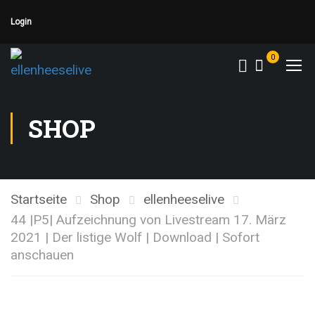
Login
0
SHOP
Startseite
Shop
ellenheeselive
44 |P5| Aufzeichnung von Livestream 17. März
2021 | Der listige Wolf | Download | Sofort
anschauen