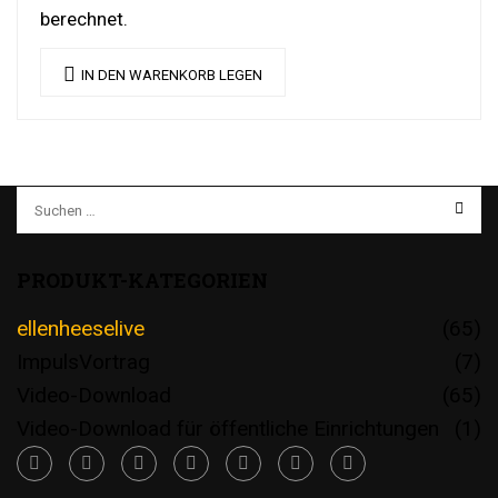
berechnet.
IN DEN WARENKORB LEGEN
PRODUKT-KATEGORIEN
ellenheeselive
(65)
ImpulsVortrag
(7)
Video-Download
(65)
Video-Download für öffentliche Einrichtungen
(1)