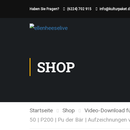
Haben Sie Fragen?
(6224) 702 915
info@kulturpaket.
SHOP
Startseite
Shop
Video-Download für
50 | P200 | Pu der Bär | Aufzeichnungen