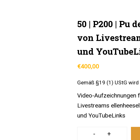
50 | P200 | Pu 
von Livestream
und YouTubeL
€
400,00
Gemäß §19 (1) UStG wird 
Video-Aufzeichnungen fü
Livestreams ellenheesel
und YouTubeLinks
-
+
50