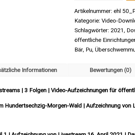
|
Artikelnummer:
ehl 50_
P200
Kategorie:
Video-Downlo
|
Schlagwörter:
2021
,
Do
Pu
öffentliche Einrichtunge
der
Bär
,
Pu
,
Überschwemm
Bär
|
ätzliche Informationen
Bewertungen (0)
Aufzeichnung
von
streams | 3 Folgen | Video-Aufzeichnungen für öffentl
Livestreams
|
m Hundertsechzig-Morgen-Wald | Aufzeichnung von Li
3
Folgen
|
Teil 1 | Aufzeichnung von Livestream 16. April 2021 | 