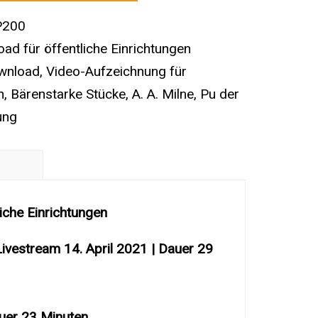
P200
ad für öffentliche Einrichtungen
wnload
,
Video-Aufzeichnung für
n
,
Bärenstarke Stücke
,
A. A. Milne
,
Pu der
ung
en
iche Einrichtungen
vestream 14. April 2021 | Dauer 29
Dauer 23 Minuten