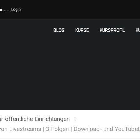
de
. . . . .
Login
BLOG
KURSE
KURSPROFIL
K
 öffentliche Einrichtungen
 von Livestreams | 3 Folgen | Download- und YouTube