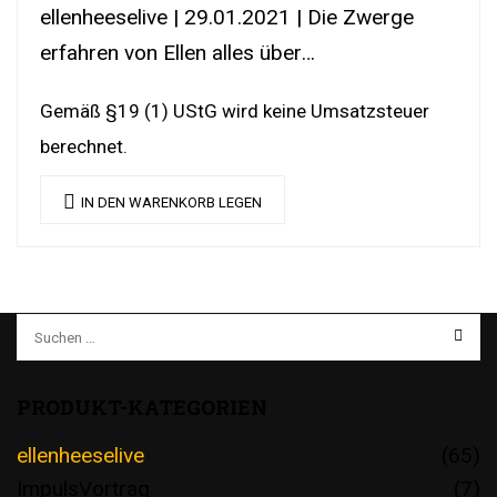
ellenheeselive | 29.01.2021 | Die Zwerge
erfahren von Ellen alles über
Schneewittchens Stiefmutter. | DownloadLink
Gemäß §19 (1) UStG wird keine Umsatzsteuer
| YouTubeLink
berechnet.
IN DEN WARENKORB LEGEN
PRODUKT-KATEGORIEN
ellenheeselive
(65)
ImpulsVortrag
(7)