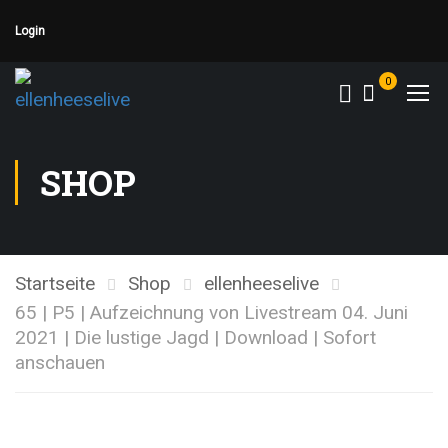
Login
0
SHOP
Startseite
Shop
ellenheeselive
65 | P5 | Aufzeichnung von Livestream 04. Juni
2021 | Die lustige Jagd | Download | Sofort
anschauen