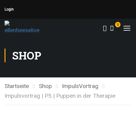
Login
0
SHOP
Startseite
Shop
ImpulsVortrag
Impulsvortrag | P5 | Puppen in der Therapie