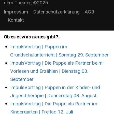
dem Theater, ©2025
Impressum
Datenschutzerklärung
AGB
Kontakt
Ob es etwas neues gibt?..
ImpulsVortrag | Puppen im
Grundschulunterricht | Sonntag 29. September
ImpulsVortrag | Die Puppe als Partner beim
Vorlesen und Erzählen | Dienstag 03.
September
ImpulsVortrag | Puppen in der Kinder- und
Jugendtherapie | Donnerstag 08. August
ImpulsVortrag | Die Puppe als Partner im
Kindergarten | Freitag 12. Juli