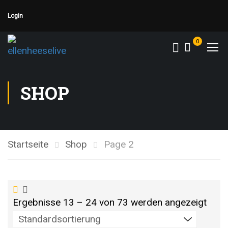
Login
0
SHOP
Startseite
Shop
Page 2
Ergebnisse 13 – 24 von 73 werden angezeigt