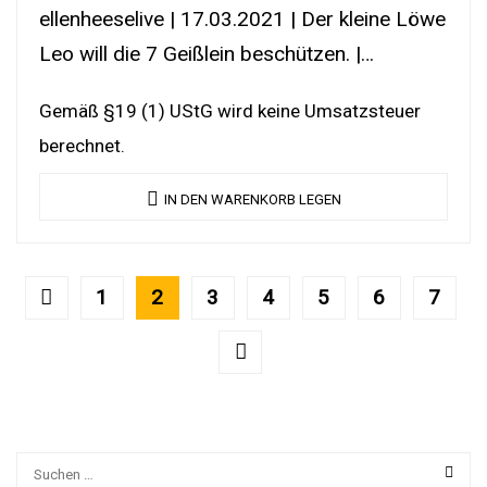
ellenheeselive | 17.03.2021 | Der kleine Löwe
Leo will die 7 Geißlein beschützen. |
DownloadLink | YouTubeLink
Gemäß §19 (1) UStG wird keine Umsatzsteuer
berechnet.
IN DEN WARENKORB LEGEN
1
2
3
4
5
6
7